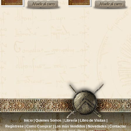
Añadir al carro
Añadir al carro
Añadir al carro
Añadir al carro
Inicio
|
Quienes Somos
|
Librería
|
Libro de Visitas
|
Regístrese
|
Como Comprar
|
Los más Vendidos
|
Novedades
|
Contactar
Todos los derechos reservados 2010 - Diseño web
Azuanet