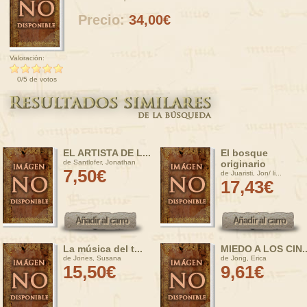
Precio:
34,00€
Valoración:
0/5 de votos
EL ARTISTA DE L...
El bosque
de Santlofer, Jonathan
originario
7,50€
de Juaristi, Jon/ li...
17,43€
Añadir al carro
Añadir al carro
Añadir al carro
Añadir al carro
La música del t...
MIEDO A LOS CIN..
de Jones, Susana
de Jong, Erica
15,50€
9,61€