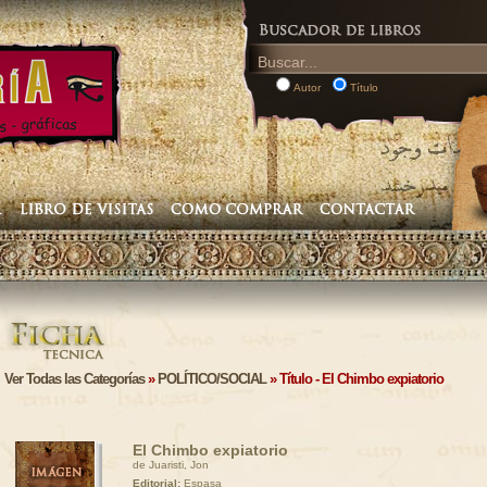
Autor
Título
Ver Todas las Categorías
»
POLÍTICO/SOCIAL
» Título - El Chimbo expiatorio
El Chimbo expiatorio
de Juaristi, Jon
Editorial:
Espasa