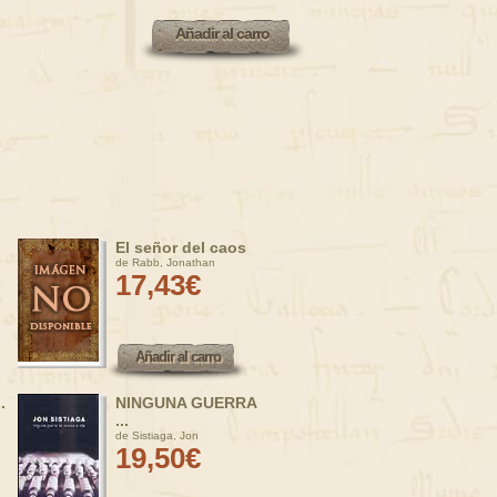
Añadir al carro
Añadir al carro
El señor del caos
de Rabb, Jonathan
17,43€
Añadir al carro
Añadir al carro
.
NINGUNA GUERRA
...
de Sistiaga, Jon
19,50€