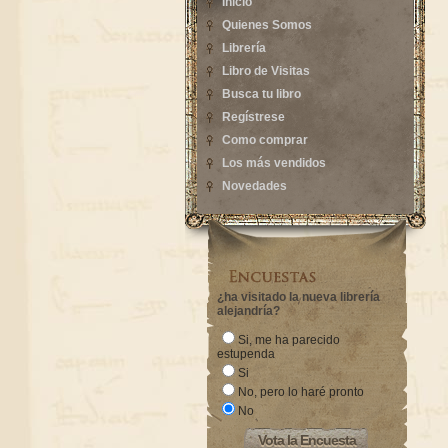
Inicio
Quienes Somos
Librería
Libro de Visitas
Busca tu libro
Regístrese
Como comprar
Los más vendidos
Novedades
¿ha visitado la nueva librería
alejandría?
Si, me ha parecido
estupenda
Si
No, pero lo haré pronto
No
Vota la Encuesta
Vota la Encuesta