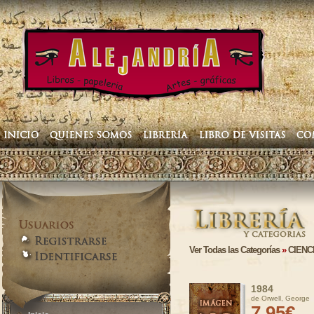
Ver Todas las Categorías
»
CIENC
1984
de Orwell, George
7,95€